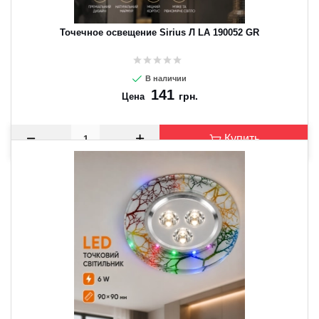
Точечное освещение Sirius Л LA 190052 GR
В наличии
141
грн.
Цена
Купить
CANCEL
OK