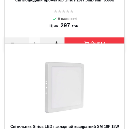
Світлодіодний прожектор Sirius 20W SМD slim 6500К
В наявності
297
грн.
Ціна
Купити
Світильник Sirius LED накладний квадратний SM-18F 18W