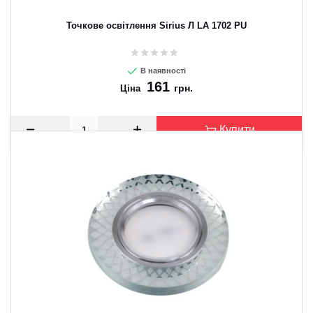
Точкове освітлення Sirius Л LA 1702 PU
В наявності
161
грн.
Ціна
Купити