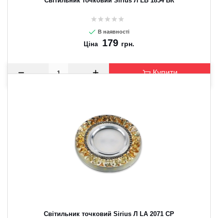
Світильник точковий Sirius Л LB 1854 ВК
В наявності
179
грн.
Ціна
Купити
Світильник точковий Sirius Л LA 2071 CP