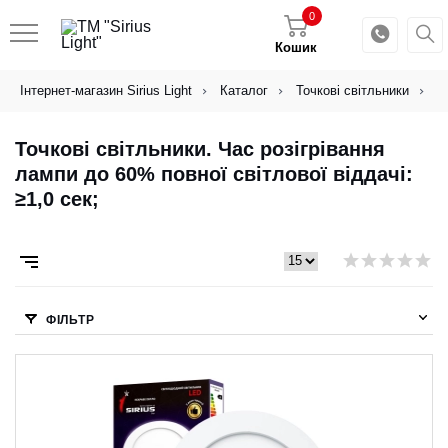
0
Кошик
Інтернет-магазин Sirius Light
Каталог
Точкові світльники
Т
Точкові світльники. Час розігрівання
лампи до 60% повної світлової віддачі:
≥1,0 сек;
ФІЛЬТР