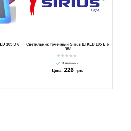
LD 105 D 6
Светильник точечный Sirius Ш KLD 105 E 6
3W
В наличии
226
грн.
Цена