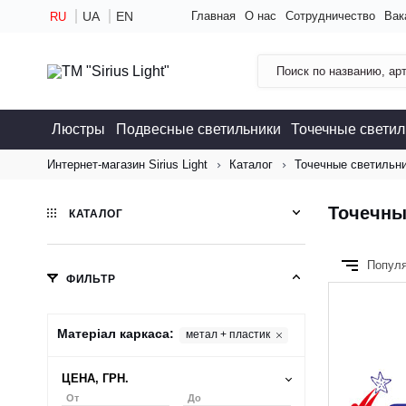
UA
EN
Главная
О нас
Сотрудничество
Вак
RU
Люстры
Подвесные светильники
Точечные светил
Интернет-магазин Sirius Light
Каталог
Точечные светильн
Точечны
КАТАЛОГ
Попул
ФИЛЬТР
Матеріал каркаса:
метал + пластик
ЦЕНА, ГРН.
От
До