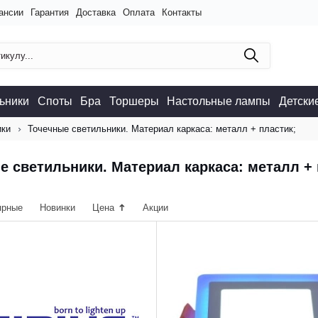
ансии
Гарантия
Доставка
Оплата
Контакты
ьники
Споты
Бра
Торшеры
Настольные лампы
Детски
ики
Точечные светильники. Материал каркаса: металл + пластик;
е светильники. Материал каркаса: металл + 
ярные
Новинки
Цена
Акции