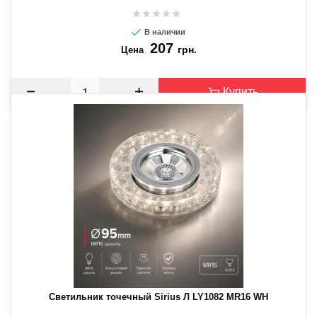
В наличии
207
грн.
Цена
Купить
Светильник точечный Sirius Л LY1082 MR16 WH