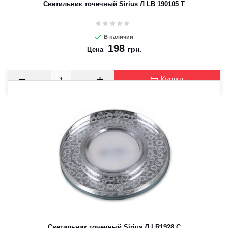
Светильник точечный Sirius Л LB 190105 Т
В наличии
198
грн.
Цена
Купить
Светильник точечный Sirius Л LR1928 C