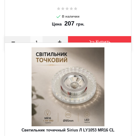
В наличии
207
грн.
Цена
Купить
Светильник точечный Sirius Л LY1053 MR16 CL