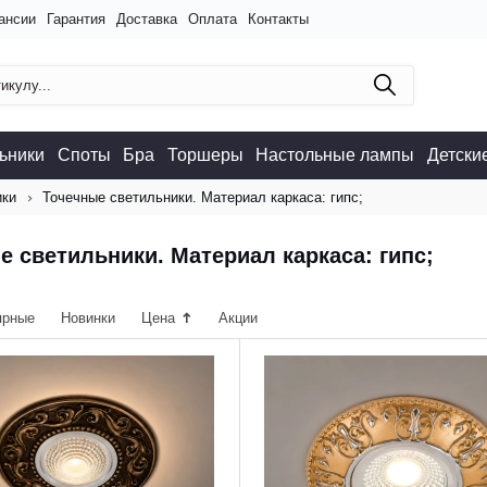
ансии
Гарантия
Доставка
Оплата
Контакты
ьники
Споты
Бра
Торшеры
Настольные лампы
Детски
ики
Точечные светильники. Материал каркаса: гипс;
е светильники. Материал каркаса: гипс;
ярные
Новинки
Цена
Акции