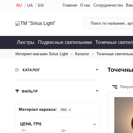
UA
EN
Главная
О нас
Сотрудничество
Вак
RU
Люстры
Подвесные светильники
Точечные светил
Интернет-магазин Sirius Light
Каталог
Точечные светильн
Точечны
КАТАЛОГ
Попул
ФИЛЬТР
Матеріал каркаса:
гіпс
ЦЕНА, ГРН.
От
До