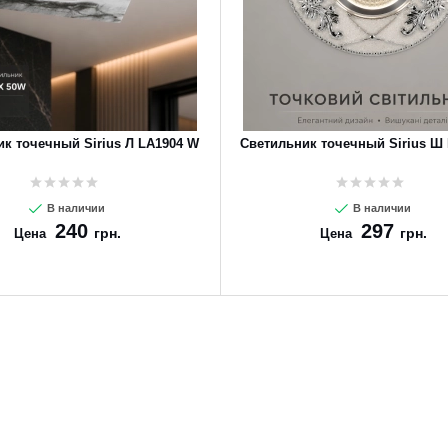
к точечный Sirius Л LA1904 W
Светильник точечный Sirius Ш 
В наличии
В наличии
240
297
грн.
грн.
Цена
Цена